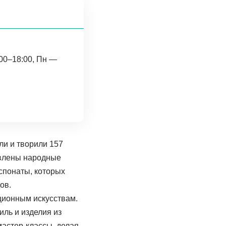
:00–18:00, Пн —
ли и творили 157
авлены народные
кспонаты, которых
ов.
ционным искусствам.
иль и изделия из
мастер-классы, делая