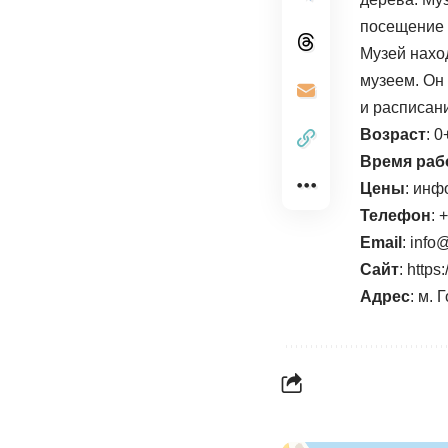
посещение и
Музей наход
музеем. Он 
и расписан
Возраст
: 0
Время раб
Цены
: инф
Телефон
: 
Email
:
@ofn
Сайт
:
https
Адрес
: м.