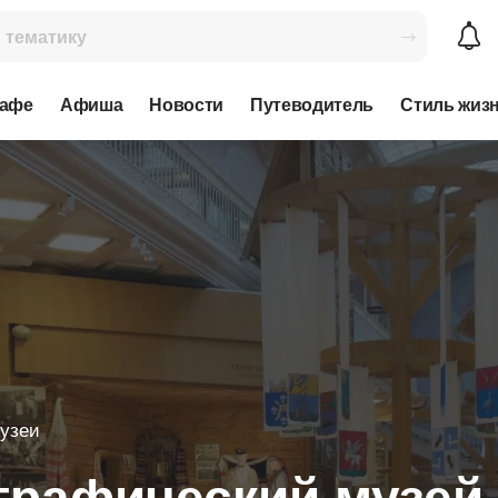
кафе
Афиша
Новости
Путеводитель
Стиль жиз
узеи