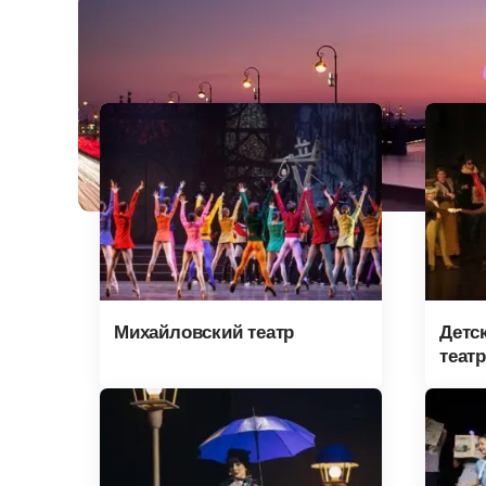
Михайловский театр
Детс
теат