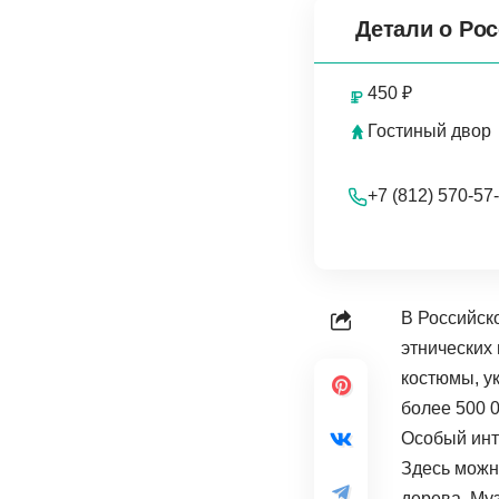
Детали о Ро
450 ₽
Гостиный двор
+7 (812) 570-57
В Российск
этнических
костюмы, у
более 500 
Особый инт
Здесь можно
дерева. Му