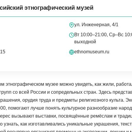
ссийский этнографический музей
ул. Инженерная, 4/1
Вт 10:00–21:00, Ср–Вс 10
выходной
-15
ethnomuseum.ru
ом этнографическом музее можно увидеть, как жили, работа
 групп со всей России и сопредельных стран. Здесь предст
крашения, орудия труда и предметы религиозного культа. Э
000, помогают лучше понять культурное разнообразие народ
ерес вызывают выставки, посвящённые ремёслам и тради
 узнать, как изготавливались уникальные украшения, текст
зей регулярно организует временные экспозиции, лекции и 