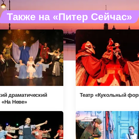
Также на «Питер Сейчас»
кий драматический
Театр «Кукольный фор
р «На Неве»