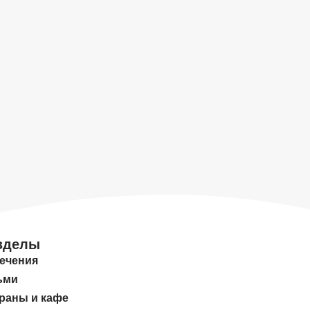
зделы
ечения
ьми
раны и кафе