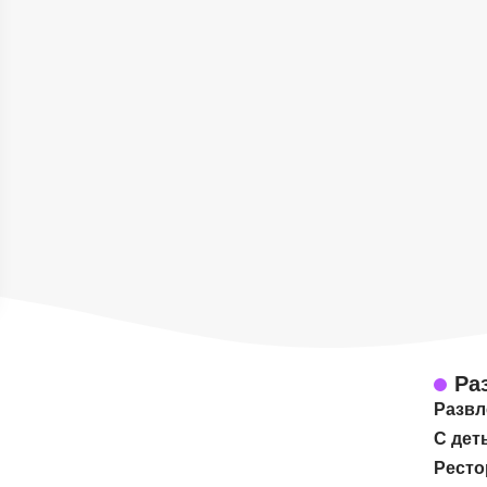
Ра
Развл
С дет
Ресто