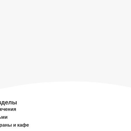
зделы
ечения
ьми
раны и кафе