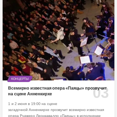
КОНЦЕРТЫ
Всемирно известная опера «Паяцы» прозвучит
на сцене Анненкирхе
1 и 2 июня в 19:00 на сцене
загадочной Анненкирхе прозвучит всемирно известная
опера Руджеро Леонкавалло «Паяцы» в исполнении