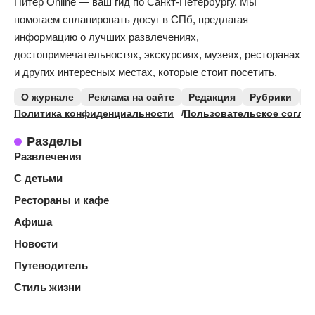
Питер Online — ваш гид по Санкт-Петербургу. Мы
помогаем спланировать досуг в СПб, предлагая
информацию о лучших развлечениях,
достопримечательностях, экскурсиях, музеях, ресторанах
и других интересных местах, которые стоит посетить.
О журнале
Реклама на сайте
Редакция
Рубрики
К
Политика конфиденциальности
Пользовательское согла
Разделы
Развлечения
С детьми
Рестораны и кафе
Афиша
Новости
Путеводитель
Стиль жизни