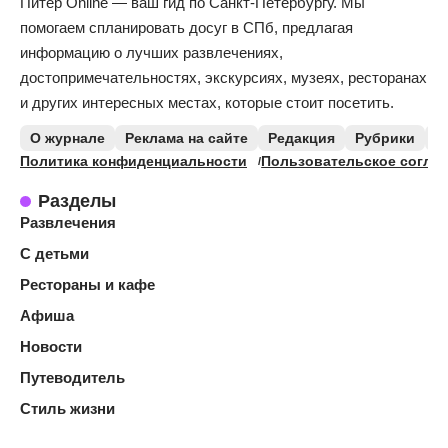
Питер Online — ваш гид по Санкт-Петербургу. Мы
помогаем спланировать досуг в СПб, предлагая
информацию о лучших развлечениях,
достопримечательностях, экскурсиях, музеях, ресторанах
и других интересных местах, которые стоит посетить.
О журнале
Реклама на сайте
Редакция
Рубрики
К
Политика конфиденциальности
Пользовательское согла
Разделы
Развлечения
С детьми
Рестораны и кафе
Афиша
Новости
Путеводитель
Стиль жизни