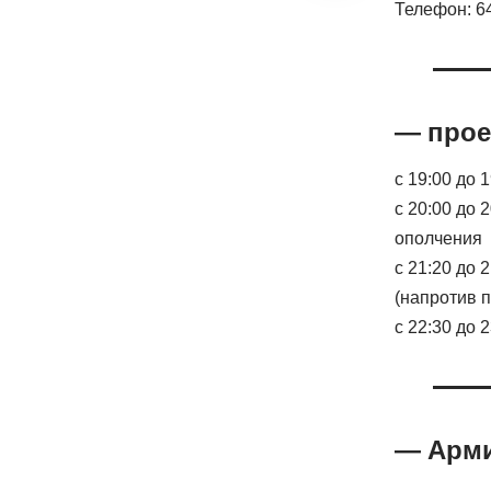
Телефон: 6
— прое
с 19:00 до 
с 20:00 до 
ополчения
с 21:20 до
(напротив п
с 22:30 до 
— Арми