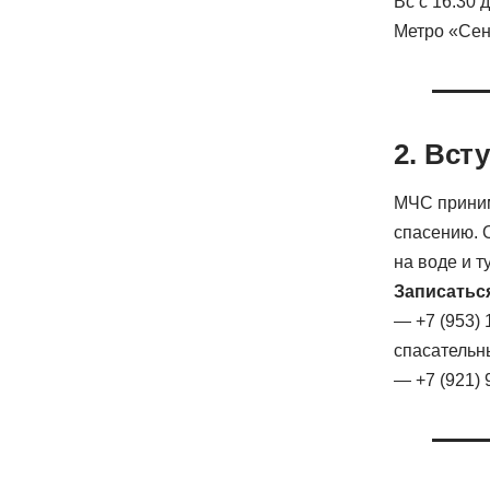
Вс с 16.30 д
Метро «Сен
2. Вст
МЧС приним
спасению. 
на воде и 
Записатьс
— +7 (953)
спасательн
— +7 (921) 