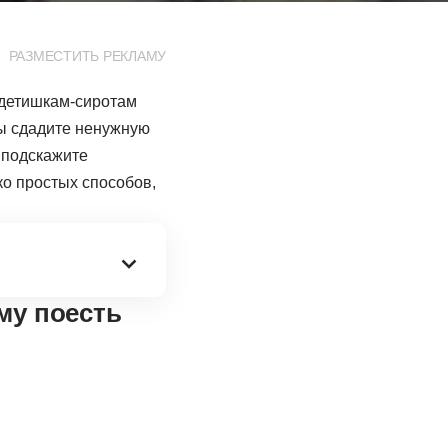
РАЗМЕСТИТЬ РЕКЛАМУ
 детишкам-сиротам
ы сдадите ненужную
 подскажите
ко простых способов,
ему поесть