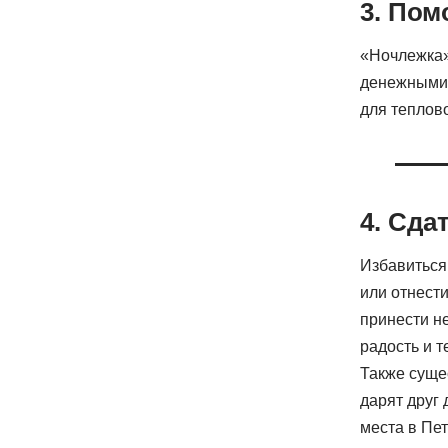
3. По
«Ночлежка»
денежными 
для теплов
4. Сда
Избавиться
или отнест
принести н
радость и т
Также суще
дарят друг 
места в Пет