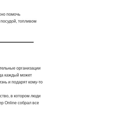
жно помочь
 посудой, топливом
ительные организации
уда каждый может
знь и подарят кому-то
ство, в котором люди
ер Online собрал все