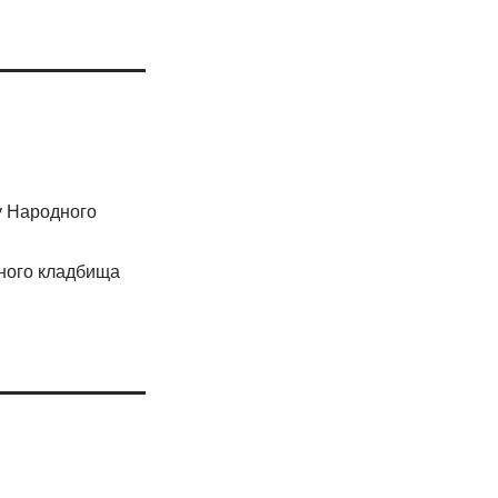
ту Народного
ьного кладбища