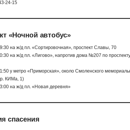
43-24-15
кт «Ночной автобус»
19:30 на ж/д пл. «Сортировочная», проспект Славы, 70
20:30 на ж/д пл. «Лигово», напротив дома №207 по проспек
 21:50 у метро «Приморская», около Смоленского мемориал
р. КИМа, 1)
23:00 на ж/д пл. «Новая деревня»
я спасения