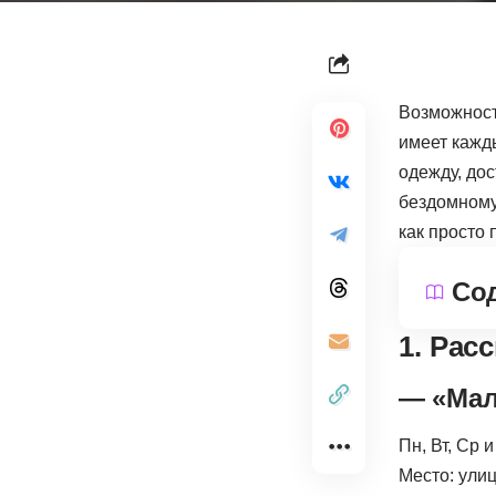
Возможност
имеет кажд
одежду, дос
бездомному 
как просто 
Со
1. Рас
— «Мал
Пн, Вт, Ср 
Место: ули