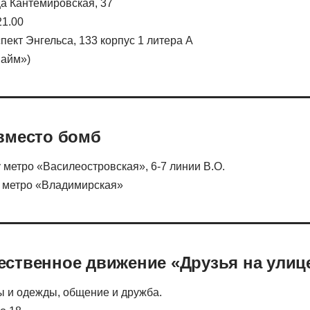
ца Кантемировская, 37
21.00
пект Энгельса, 133 корпус 1 литера А
Лайм»)
вместо бомб
у метро «Василеостровская», 6-7 линии В.О.
 у метро «Владимирская»
ственное движение «Друзья на улиц
ы и одежды, общение и дружба.