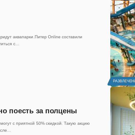
ридут аквапарки.Питер Online составили
атиться с…
РАЗВЛЕЧЕН
но поесть за полцены
могут с приятной 50% скидкой. Такую акцию
осле…