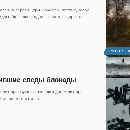
лованых персон царких времен, поэтому город
Здесь башенки средневекового рыцарского
РАЗВЛЕЧЕН
нившие следы блокады
одуктора звучал голос блокадного диктора:
жили, несмотря ни на…