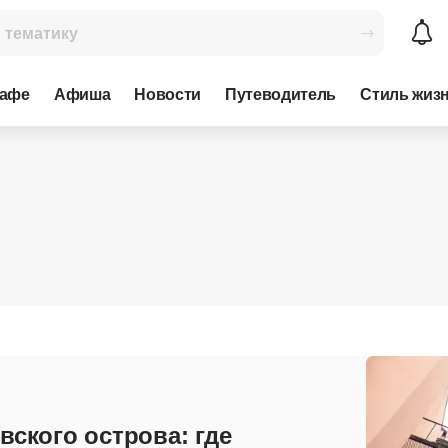
кафе
Афиша
Новости
Путеводитель
Стиль жиз
вского острова: где