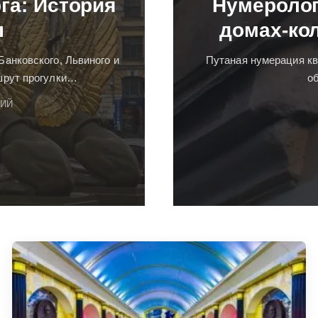
га: История
Нумеролог
ы
домах-ко
Банковского, Львиного и
Путаная нумерация кв
шрут прогулки…
о
РИЙ