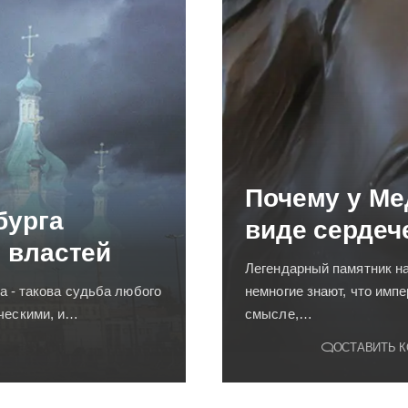
Почему у Ме
бурга
виде сердеч
 властей
Легендарный памятник н
а - такова судьба любого
немногие знают, что имп
ческими, и…
смысле,…
ОСТАВИТЬ 