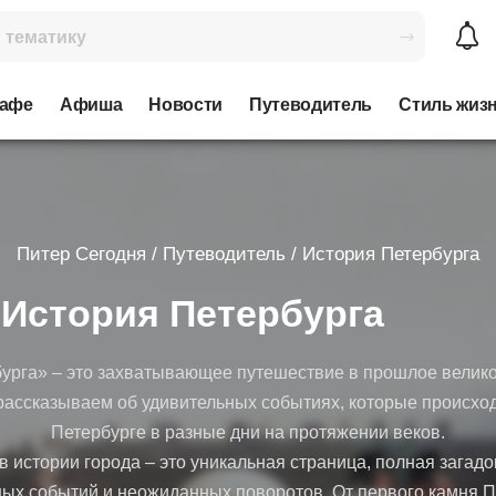
кафе
Афиша
Новости
Путеводитель
Стиль жиз
Питер Сегодня
/
Путеводитель
/
История Петербурга
История Петербурга
урга» – это захватывающее путешествие в прошлое великог
рассказываем об удивительных событиях, которые происход
Петербурге в разные дни на протяжении веков.
 истории города – это уникальная страница, полная загадо
ных событий и неожиданных поворотов. От первого камня 