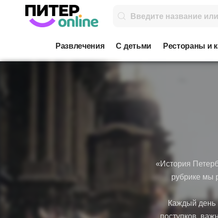
Развлечения
С детьми
Рестораны и 
«История Петерб
рубрике мы 
Каждый день в
поступков, важ