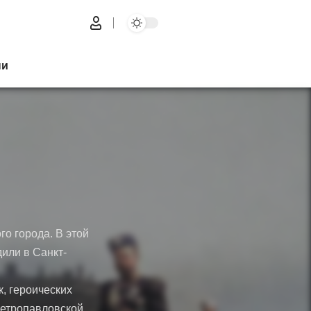
ни
о города. В этой
или в Санкт-
к, героических
Петропавловской