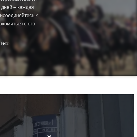
 дней – каждая
рисоединяйтесь к
акомиться с его
ге
(3)