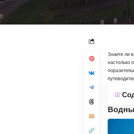
Знаете ли 
настолько о
поразитель
путеводите
Со
Водны