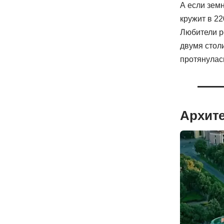
А если зем
кружит в 2
Любители р
двумя стол
протянулас
Архите