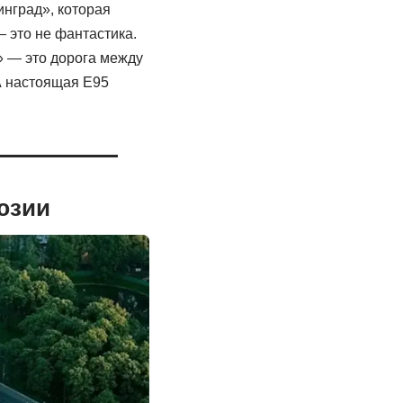
нград», которая
 это не фантастика.
» — это дорога между
А настоящая Е95
юзии