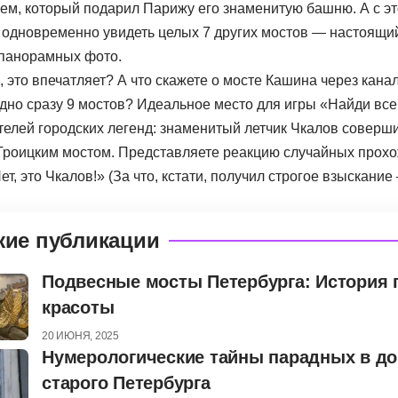
ем, который подарил Парижу его знаменитую башню. А с эт
 одновременно увидеть целых 7 других мостов — настоящи
панорамных фото.
 это впечатляет? А что скажете о мосте Кашина через кана
идно сразу 9 мостов? Идеальное место для игры «Найди все
телей городских легенд: знаменитый летчик Чкалов соверши
Троицким мостом. Представляете реакцию случайных прох
т, это Чкалов!» (За что, кстати, получил строгое взыскание
жие публикации
Подвесные мосты Петербурга: История
красоты
20 ИЮНЯ, 2025
Нумерологические тайны парадных в д
старого Петербурга