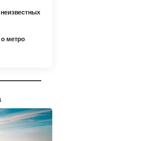
 неизвестных
 о метро
а