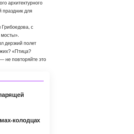
ого архитектурного
й праздник для
л Грибоедова, с
 мосты».
л дерзкий полет
ожих? «Птица?
 — не повторяйте это
 парящей
омах-колодцах