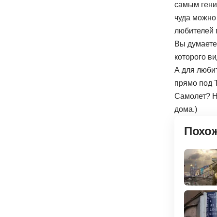
самым гени
чуда можно
любителей 
Вы думаете,
которого в
А для люби
прямо под 
Самолет? Не
дома.)
Похо