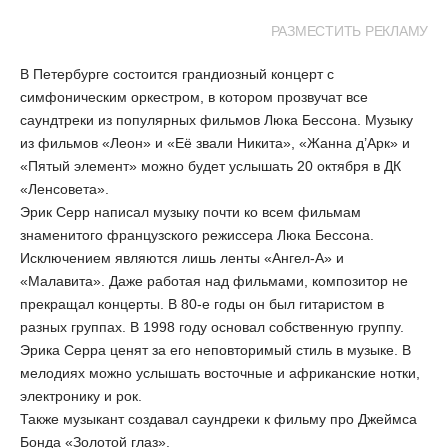
РАЗМЕСТИТЬ РЕКЛАМУ
В Петербурге состоится грандиозный концерт с
симфоническим оркестром, в котором прозвучат все
саундтреки из популярных фильмов Люка Бессона. Музыку
из фильмов «Леон» и «Её звали Никита», «Жанна д’Арк» и
«Пятый элемент» можно будет услышать 20 октября в ДК
«Ленсовета».
Эрик Серр написал музыку почти ко всем фильмам
знаменитого французского режиссера Люка Бессона.
Исключением являются лишь ленты «Ангел-А» и
«Малавита». Даже работая над фильмами, композитор не
прекращал концерты. В 80-е годы он был гитаристом в
разных группах. В 1998 году основал собственную группу.
Эрика Серра ценят за его неповторимый стиль в музыке. В
мелодиях можно услышать восточные и африканские нотки,
электронику и рок.
Также музыкант создавал саундреки к фильму про Джеймса
Бонда «Золотой глаз».