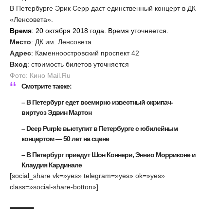
В Петербурге Эрик Серр даст единственный концерт в ДК
«Ленсовета».
Время
: 20 октября 2018 года. Время уточняется.
Место
: ДК им. Ленсовета
Адрес
: Каменноостровский проспект 42
Вход
: стоимость билетов уточняется
Фото: Кино Mail.Ru
Смотрите также:
–
В Петербург едет всемирно известный скрипач-
виртуоз Эдвин Мартон
–
Deep Purple выступит в Петербурге с юбилейным
концертом — 50 лет на сцене
–
В Петербург приедут Шон Коннери, Эннио Морриконе и
Клаудия Кардинале
[social_share vk=»yes» telegram=»yes» ok=»yes»
class=»social-share-botton»]