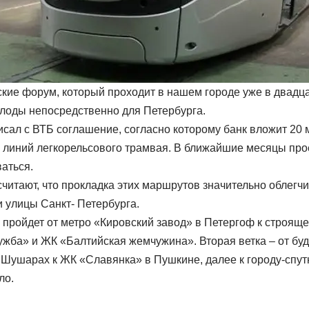
кие форум, который проходит в нашем городе уже в двадца
лоды непосредственно для Петербурга.
исал с ВТБ соглашение, согласно которому банк вложит 20
х линий легкорельсового трамвая. В ближайшие месяцы про
ваться.
читают, что прокладка этих маршрутов значительно облегчи
и улицы Санкт- Петербурга.
 пройдет от метро «Кировский завод» в Петергоф к строящ
ужба» и ЖК «Балтийская жемчужина». Вторая ветка – от бу
Шушарах к ЖК «Славянка» в Пушкине, далее к городу-спу
ло.