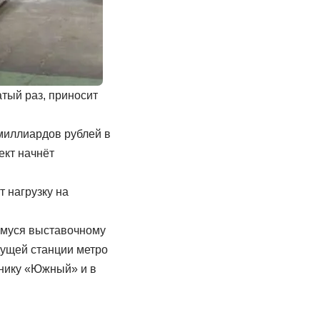
тый раз, приносит
 миллиардов рублей в
ект начнёт
т нагрузку на
емуся выставочному
дущей станции метро
тнику «Южный» и в