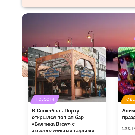
НОВОСТИ
С Д
В Севкабель Порту
Аним
открылся поп-ап бар
праз
«Балтика Brew» с
ОСТ
эксклюзивными сортами