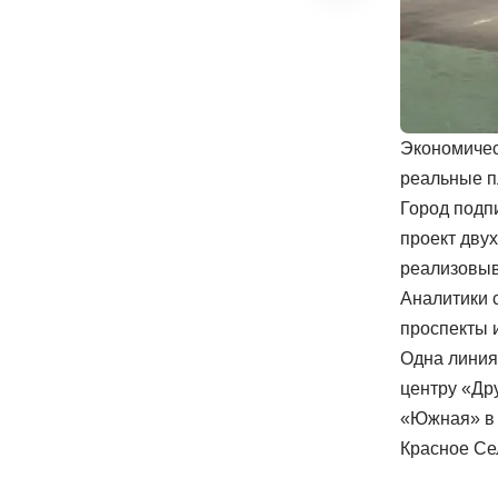
Экономичес
реальные п
Город подп
проект дву
реализовы
Аналитики с
проспекты 
Одна линия
центру «Др
«Южная» в 
Красное Се