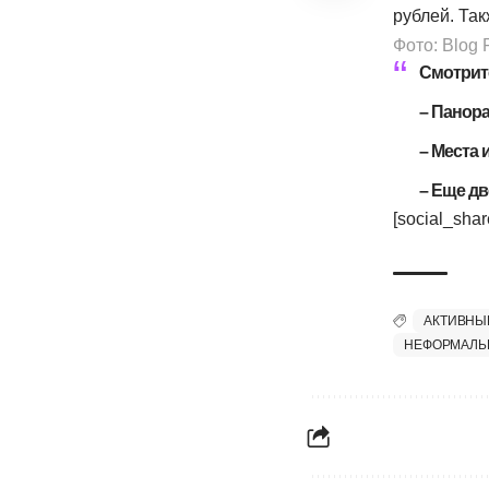
рублей. Та
Фото: Blog 
Смотрите
–
Панора
–
Места 
–
Еще дв
[social_sha
АКТИВНЫ
НЕФОРМАЛЬ