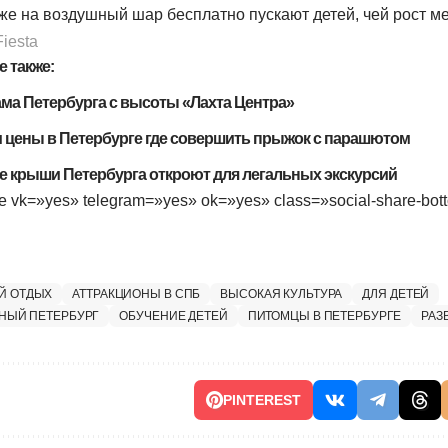
кже на воздушный шар бесплатно пускают детей, чей рост м
Fiesta
 также:
ма Петербурга с высоты «Лахта Центра»
и цены в Петербурге где совершить прыжок с парашютом
е крыши Петербурга откроют для легальных экскурсий
re vk=»yes» telegram=»yes» ok=»yes» class=»social-share-bott
Й ОТДЫХ
АТТРАКЦИОНЫ В СПБ
ВЫСОКАЯ КУЛЬТУРА
ДЛЯ ДЕТЕЙ
НЫЙ ПЕТЕРБУРГ
ОБУЧЕНИЕ ДЕТЕЙ
ПИТОМЦЫ В ПЕТЕРБУРГЕ
РАЗ
PINTEREST