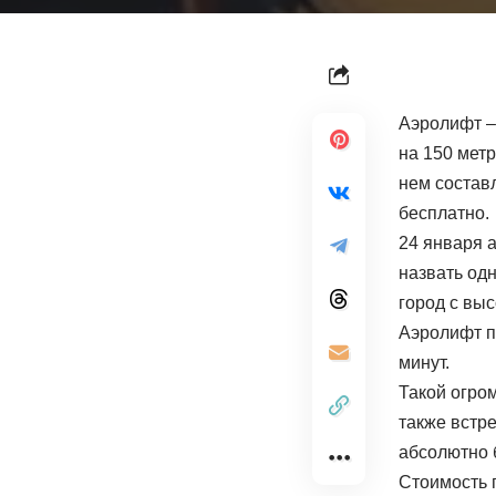
Аэролифт –
на 150 мет
нем составл
бесплатно.
24 января 
назвать од
город с вы
Аэролифт п
минут.
Такой огро
также встре
абсолютно 
Стоимость 