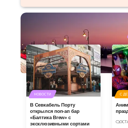
НОВОСТИ
С Д
В Севкабель Порту
Аним
открылся поп-ап бар
праз
«Балтика Brew» с
ОСТ
эксклюзивными сортами