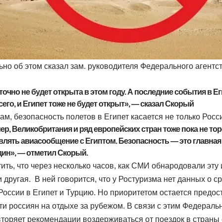
ьно об этом сказал зам. руководителя Федерального агентс
точно не будет открыта в этом году. А последние события в Еги
сего, и Египет тоже не будет открыт», — сказал Скорый
ам, безопасность полетов в Египет касается не только Росс
р, Великобритания и ряд европейских стран тоже пока не то
лять авиасообщение с Египтом. Безопасность — это главная
дин», — отметил Скорый.
тить, что через несколько часов, как СМИ обнародовали эт
 другая. В ней говорится, что у Ростуризма нет данных о 
 России в Египет и Турцию. Но приоритетом остается предо
и россиян на отдыхе за рубежом. В связи с этим Федеральн
вторяет рекомендации воздерживаться от поездок в страны