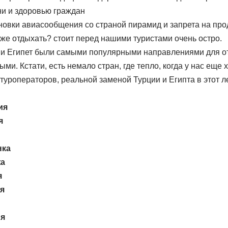
ни и здоровью граждан
новки авиасообщения со страной пирамид и запрета на про
 же отдыхать? стоит перед нашими туристами очень остро.
 и Египет были самыми популярными направлениями для от
ми. Кстати, есть немало стран, где тепло, когда у нас еще 
туроператоров, реальной заменой Турции и Египта в этот л
ия
я
нка
жа
я
ия
ия