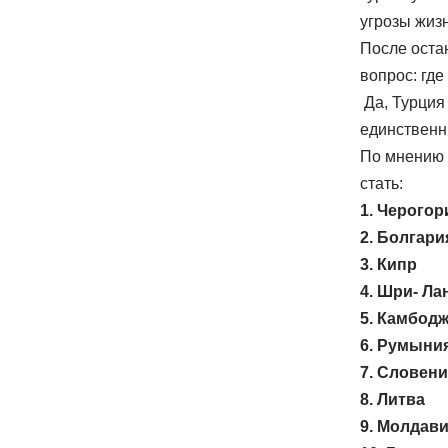
угрозы жиз
После оста
вопрос: где
Да, Турция
единственны
По мнению 
стать:
1. Черогор
2. Болгари
3. Кипр
4. Шри- Ла
5. Камбод
6. Румыни
7. Словен
8. Литва
9. Молдав