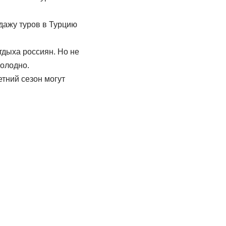
дажу туров в Турцию
дыха россиян. Но не
холодно.
етний сезон могут