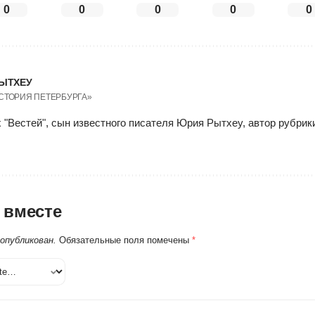
0
0
0
0
0
ЫТХЕУ
ИСТОРИЯ ПЕТЕРБУРГА»
 "Вестей", сын известного писателя Юрия Рытхеу, автор рубри
 вместе
 опубликован.
Обязательные поля помечены
*