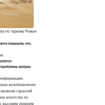
тва по туризму Роман
пте показали, что,
ии.
ропятся
 проблема, вопрос
у информацию,
сроках возобновления
ставление гарантий
ое агентство по
 с высоким уровнем