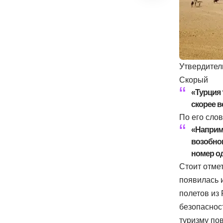
Утвердител
Скорый
«Турция 
скорее в
По его слов
«Наприме
возобнов
номер о
Стоит отме
появилась и
полетов из
безопасност
туризму по