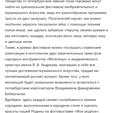
Лекарство от петербургской зимней тоски горожане могут
найти на оригинальном фестивале изобразительного и
музыкального искусства, ведь его разнообразная программа
просто не даст заскучать. Посетителей научат: как можно
необычно украсить пасхальное яйцо с помощью техники
папье-маше, как сделать забавную открытку своими руками и
как изготовить лошадку, используя всего лишь липовую кору
и цветные нитки.
Также, в рамках фестивали можно послушать славянские
композиции в исполнении двух замечательных оркестров:
народных инструментов «Метелица» и академического
оркестра имени В. В. Андреева, впитавших в себя все
лучшие достижения музыкального искусства, придав им
неповторимый русских колорит. Кроме того, у всех
желающий будет уникальная возможность встретиться с
петербургским композитором Владимиром Давидовичем
Биберганом.
Вдобавок, здесь каждый сможет полюбоваться яркими
нарядами, выполненными в народном стиле и оценить
красоты нашей Родины на фотовыставке «Мое родное».