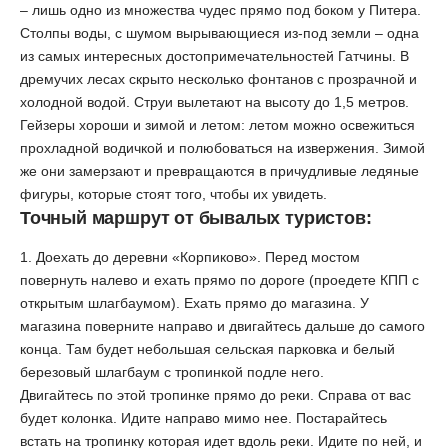
– лишь одно из множества чудес прямо под боком у Питера.
Столпы воды, с шумом вырывающиеся из-под земли – одна
из самых интересных достопримечательностей Гатчины. В
дремучих лесах скрыто несколько фонтанов с прозрачной и
холодной водой. Струи вылетают на высоту до 1,5 метров.
Гейзеры хороши и зимой и летом: летом можно освежиться
прохладной водичкой и полюбоваться на извержения. Зимой
же они замерзают и превращаются в причудливые ледяные
фигуры, которые стоят того, чтобы их увидеть.
Точный маршрут от бывалых туристов:
1. Доехать до деревни «Корпиково». Перед мостом
повернуть налево и ехать прямо по дороге (проедете КПП с
открытым шлагбаумом). Ехать прямо до магазина. У
магазина поверните направо и двигайтесь дальше до самого
конца. Там будет небольшая сельская парковка и белый
березовый шлагбаум с тропинкой подле него.
Двигайтесь по этой тропинке прямо до реки. Справа от вас
будет колонка. Идите направо мимо нее. Постарайтесь
встать на тропинку которая идет вдоль реки. Идите по ней, и