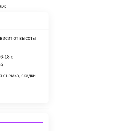
таж
ависит от высоты
16-18 с
ей
 съемка, скидки