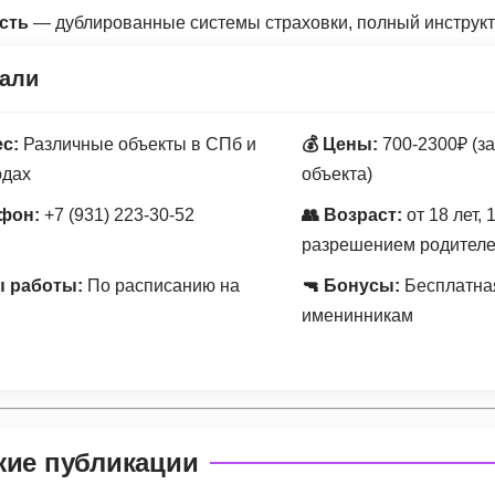
сть
— дублированные системы страховки, полный инструк
али
ес:
Различные объекты в СПб и
💰 Цены:
700-2300₽ (з
одах
объекта)
ефон:
+7 (931) 223-30-52
👥 Возраст:
от 18 лет, 
разрешением родител
 работы:
По расписанию на
🔫 Бонусы:
Бесплатная
именинникам
жие публикации