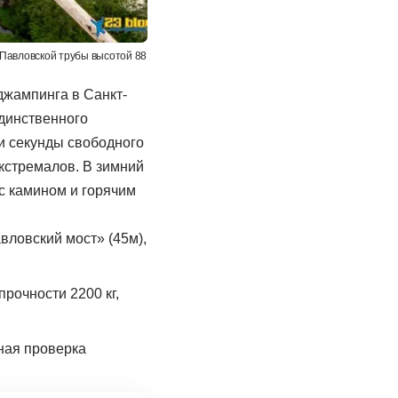
Павловской трубы высотой 88
джампинга в Санкт-
динственного
ри секунды свободного
кстремалов. В зимний
с камином и горячим
вловский мост» (45м),
рочности 2200 кг,
ная проверка