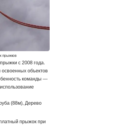
ых прыжков
прыжки с 2008 года.
и освоенных объектов
собенность команды —
 использование
руба (88м), Дерево
сплатный прыжок при