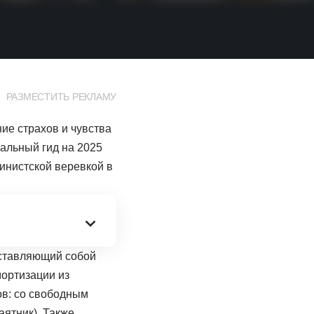
РАЗМЕСТИТЬ РЕКЛАМУ
е страхов и чувства
альный гид на 2025
инистской веревкой в
дставляющий собой
мортизации из
ов: со свободным
ятник). Также