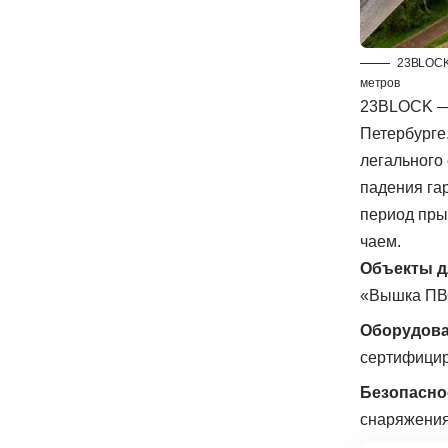
23BLOCK 
метров
23BLOCK — 
Петербурге
легального
падения га
период пры
чаем.
Объекты д
«Вышка ПВО
Оборудов
сертифицир
Безопасно
снаряжения