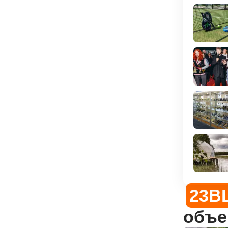
23B
объе