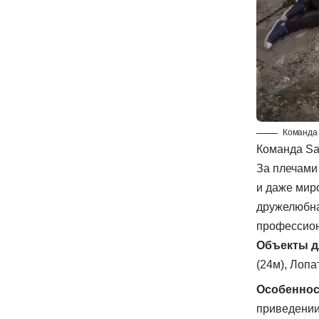
Команда 
Команда Sa
За плечами
и даже мир
дружелюбна
профессион
Объекты д
(24м), Лопа
Особеннос
приведении