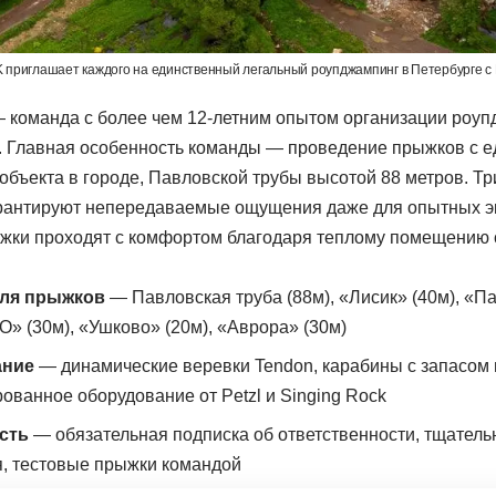
приглашает каждого на единственный легальный роупджампинг в Петербурге с 
команда с более чем 12-летним опытом организации роуп
. Главная особенность команды — проведение прыжков с е
 объекта в городе, Павловской трубы высотой 88 метров. Т
рантируют непередаваемые ощущения даже для опытных э
жки проходят с комфортом благодаря теплому помещению 
ля прыжков
— Павловская труба (88м), «Лисик» (40м), «Па
» (30м), «Ушково» (20м), «Аврора» (30м)
ание
— динамические веревки Tendon, карабины с запасом п
ованное оборудование от Petzl и Singing Rock
сть
— обязательная подписка об ответственности, тщатель
, тестовые прыжки командой