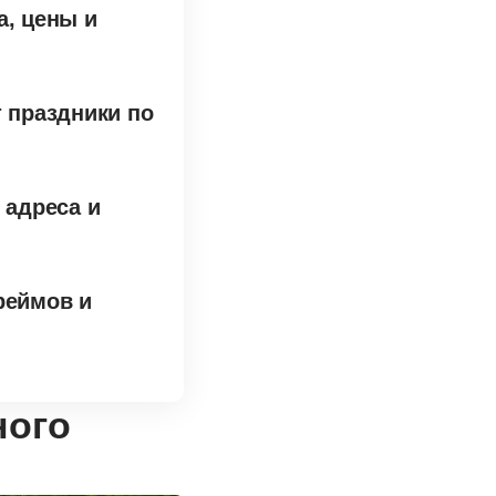
а, цены и
т праздники по
 адреса и
реймов и
ного