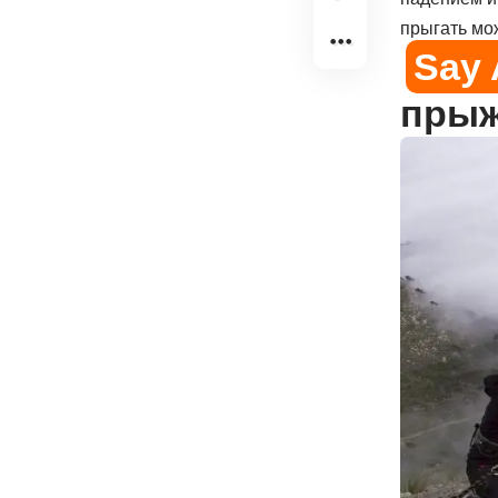
прыгать мож
Say 
прыж