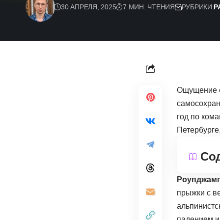
30 АПРЕЛЯ, 2025
7 МИН. ЧТЕНИЯ
РУБРИКИ:
Р
Ощущение с
самосохран
год по ком
Петербурге,
Со
Роупджампи
прыжки с в
альпинистс
падением и