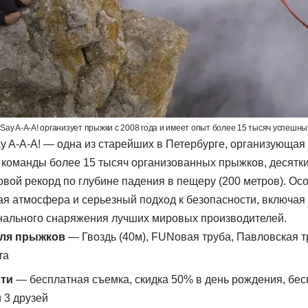
Say A-A-A! организует прыжки с 2008 года и имеет опыт более 15 тысяч успешн
y A-A-A! — одна из старейших в Петербурге, организующая 
 команды более 15 тысяч организованных прыжков, десятк
овой рекорд по глубине падения в пещеру (200 метров). О
я атмосфера и серьезный подход к безопасности, включая
ального снаряжения лучших мировых производителей.
ля прыжков
— Гвоздь (40м), FUNовая труба, Павловская т
та
ти
— бесплатная съемка, скидка 50% в день рождения, бе
 3 друзей