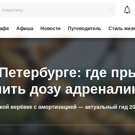
кафе
Афиша
Новости
Путеводитель
Стиль жиз
Петербурге: где пр
чить дозу адренали
ой верёвке с амортизацией — актуальный гид 20