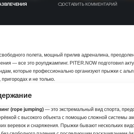
АЗВЛЕЧЕНИЯ
ОСТАВИТЬ КОММЕНТАРИЙ
вободного полета, мощный прилив адреналина, преодолени
ения — все это роупджампинг. PITER.NOW подготовил акту
андам, которые профессионально организуют прыжки с альп
 пригородах и не только.
держание
нг (rope jumping)
— это экстремальный вид спорта, пре
ерёвкой с высокого объекта с помощью сложной системы а
ких веревок и снаряжения. Прыжки бывают нескольких вид
 без свободного падения с последующим раскачиванием (ма