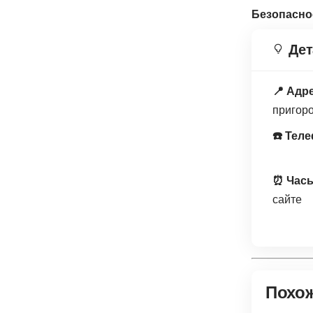
Безопасно
Дет
📍 Адр
пригор
☎️ Тел
⏰ Часы
сайте
Похо