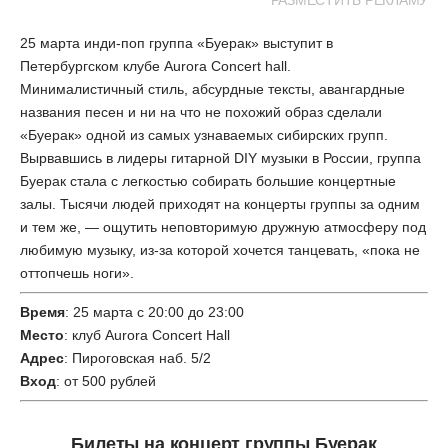
РАЗМЕСТИТЬ РЕКЛАМУ
25 марта инди-поп группа «Буерак» выступит в
Петербургском клубе Aurora Concert hall.
Минималистичный стиль, абсурдные тексты, авангардные
названия песен и ни на что не похожий образ сделали
«Буерак» одной из самых узнаваемых сибирских групп.
Вырвавшись в лидеры гитарной DIY музыки в России, группа
Буерак стала с легкостью собирать большие концертные
залы. Тысячи людей приходят на концерты группы за одним
и тем же, — ощутить неповторимую дружную атмосферу под
любимую музыку, из-за которой хочется танцевать, «пока не
оттопчешь ноги».
Время
: 25 марта с 20:00 до 23:00
Место
: клуб Aurora Concert Hall
Адрес
: Пироговская наб. 5/2
Вход
: от 500 рублей
Билеты на концерт группы Буерак