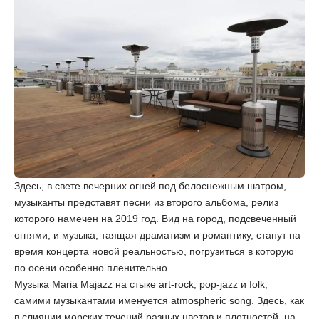
Здесь, в свете вечерних огней под белоснежным шатром,
музыканты представят песни из второго альбома, релиз
которого намечен на 2019 год. Вид на город, подсвеченный
огнями, и музыка, таящая драматизм и романтику, станут на
время концерта новой реальностью, погрузиться в которую
по осени особенно пленительно.
Музыка Maria Majazz на стыке art-rock, pop-jazz и folk,
самими музыкантами именуется atmospheric song. Здесь, как
в слиянии морских течений разных цветов и плотностей, на