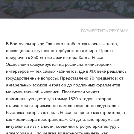
РАЗМЕСТИТЬ РЕКЛАМУ
В Восточном крыле Главного штаба открылась выставка,
посвященная «кухне» петербургского ампира. Проект
приурочен к 250-летию архитектора Карла Росси.
Экспозиция фокусируется на росписях министерских
интерьеров — тех самых кабинетов, где в XIX веке решались
государственные вопросы. Представлено 70 предметов: от
акварельных эскизов и гравюр до подлинных фрагментов
монументальной живописи. Посетители увидят
оригинальную цветовую гамму 1820-х годов, которая
отличается от привычного нам современного вида залов.
Выставка раскрывает роль Росси не просто как строителя, а
как «режиссера пространства». Он детально продумывал
визуальный язык власти, соединяя строгую архитектуру с
аллегориями. Это редкая возможность увидеть, как