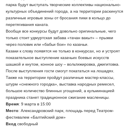
парка будут выступать творческие коллективы национально-
культурных объединений города, а на территории раскинутся
различные игровые зоны от бросания пики в кольцо до
перетягивания каната.
Вообще все конкурсы будут довольно оригинальные, чего
только стоит удмуртская забава «тачан вакыт» – прыжки
через половик или «бабьи бои» по казачьи.
Казаки к слову появятся не только в конкурсах, но и устроят
показательное выступление казачьих боевых искусств
шашкой и кнутом, конное шоу – вольтижировка, джигитовка.
После выступления гости смогут покататься на лошадях.
Также на территории пройдут различные мастер-классы,
штурм «снежного городка», выставка народных ремесел,
большое количество блинных угощений, а кульминацией
праздника станет традиционное сжигание масленицы.
Время
: 9 марта в 15:00
Место
: Александровский парк, площадь перед Театром-
фестивалем «Балтийский дом»
Вход
свободный