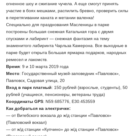
огненное шоу и сжигание чучела. А еще смогут принять
участие в боях мешками, распилить бревно, проверить силы
в перетягивании каната и метании валенка!
Специально для празднования Масленицы в парке
построены большая снежная Катальная гора с двумя
спусками и лабиринт — снежная фантазия на тему
знаменитого лабиринта Чарльза Камерона. Все выходные в
парке будет открыта Большая ярмарка подарков, народных
ремесел и лакомств.
Время
: 9 и 10 марта 2019 года
Место
: Государственный музей-заповедник «Павловск»,
Павловск, Садовая улица, 20
Вход в парк платный
: 150 рублей (взрослые, студенты), 50
рублей (учащиеся, пенсионеры, ветераны труда)
Координаты GPS
: N59.685776, E30.453559
Как добраться н
а электричке:
— от Витебского вокзала до ж/д станции «Павловск»
(Павловский вокзал)
— от ж/д станции «Купчино» до ж/д станции «Павловск»