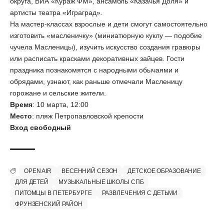
округа, ВИА «Кураж ФМ», ансамбль «Казачья Доля» и
артисты театра «Играград».
На мастер-классах взрослые и дети смогут самостоятельно
изготовить «масленичку» (миниатюрную куклу — подобие
чучела Масленицы), изучить искусство создания гравюры
или расписать красками декоративных зайцев. Гости
праздника познакомятся с народными обычаями и
обрядами, узнают, как раньше отмечали Масленицу
горожане и сельские жители.
Время
: 10 марта, 12:00
Место
: пляж Петропавловской крепости
Вход свободный
OPEN AIR
ВЕСЕННИЙ СЕЗОН
ДЕТСКОЕ ОБРАЗОВАНИЕ
ДЛЯ ДЕТЕЙ
МУЗЫКАЛЬНЫЕ ШКОЛЫ СПБ
ПИТОМЦЫ В ПЕТЕРБУРГЕ
РАЗВЛЕЧЕНИЯ С ДЕТЬМИ
ФРУНЗЕНСКИЙ РАЙОН