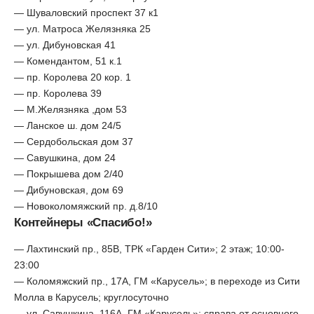
— Шуваловский проспект 37 к1
— ул. Матроса Желязняка 25
— ул. Дибуновская 41
— Комендантом, 51 к.1
— пр. Королева 20 кор. 1
— пр. Королева 39
— М.Желязняка ,дом 53
— Ланское ш. дом 24/5
— Сердобольская дом 37
— Савушкина, дом 24
— Покрышева дом 2/40
— Дибуновская, дом 69
— Новоколомяжский пр. д.8/10
Контейнеры «Спасибо!»
— Лахтинский пр., 85В, ТРК «Гарден Сити»; 2 этаж; 10:00-
23:00
— Коломяжский пр., 17А, ГМ «Карусель»; в переходе из Сити
Молла в Карусель; круглосуточно
— ул. Савушкина, 116А, ГМ «Карусель»; справа от основного