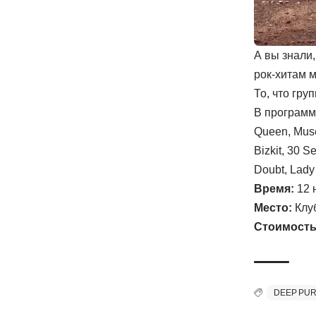
А вы знали,
рок-хитам 
То, что гр
В программе
Queen, Muse
Bizkit, 30 S
Doubt, Lady
Время:
12 
Место:
Клуб
Стоимость
DEEP PU