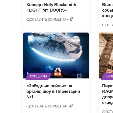
Концерт Holy Blacksmith:
Выст
«LIGHT MY DOORS»
собы
конц
ОСТАВИТЬ КОММЕНТАРИЙ
ОСТ
КОНЦЕРТЫ
КОН
«Звёздные войны» на
Пира
органе: шоу в Планетарии
RAGN
№1
двор
скан
ОСТАВИТЬ КОММЕНТАРИЙ
ОСТ