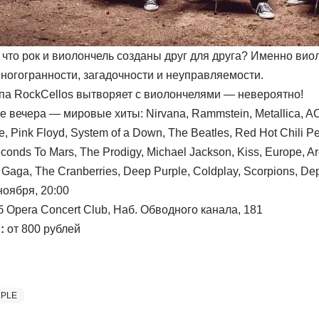
 что рок и виолончель созданы друг для друга? Именно вио
многогранности, загадочности и неуправляемости.
уппа RockCellos вытворяет с виолончелями — невероятно!
 вечера — мировые хиты: Nirvana, Rammstein, Metallica, AC/
, Pink Floyd, System of a Down, The Beatles, Red Hot Chili Pe
econds To Mars, The Prodigy, Michael Jackson, Kiss, Europe, A
 Gaga, The Cranberries, Deep Purple, Coldplay, Scorpions, D
ноября, 20:00
 Opera Concert Club, Наб. Обводного канала, 181
:
от 800 рублей
RPLE