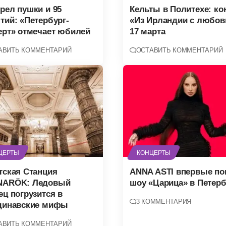
рел пушки и 95
Кельты в Политехе: ко
тий: «Петербург-
«Из Ирландии с любо
ерт» отмечает юбилей
17 марта
АВИТЬ КОММЕНТАРИЙ
ОСТАВИТЬ КОММЕНТАРИЙ
ЦЕРТЫ
КОНЦЕРТЫ
тская Станция
ANNA ASTI впервые по
ARÖK: Ледовый
шоу «Царица» в Петерб
ец погрузится в
3 КОММЕНТАРИЯ
динавские мифы
АВИТЬ КОММЕНТАРИЙ