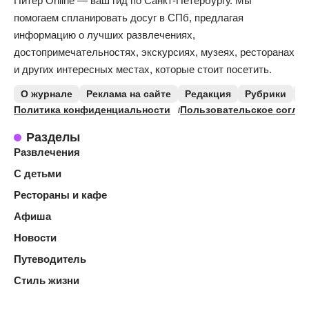
Питер Online — ваш гид по Санкт-Петербургу. Мы
помогаем спланировать досуг в СПб, предлагая
информацию о лучших развлечениях,
достопримечательностях, экскурсиях, музеях, ресторанах
и других интересных местах, которые стоит посетить.
О журнале
Реклама на сайте
Редакция
Рубрики
К
Политика конфиденциальности
Пользовательское согла
Разделы
Развлечения
С детьми
Рестораны и кафе
Афиша
Новости
Путеводитель
Стиль жизни