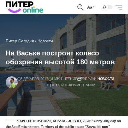
Аа
Питер Сегодня
/
Новости
На Ваське построят колесо
обозрения высотой 180 метров
6 ДЕКАБРЯ, 2017
1 МИН. ЧТЕНИЯ
РУБРИКИ:
НОВОСТИ
ОСТАВИТЬ КОММЕНТАРИЙ
SAINT PETERSBURG, RUSSIA - JULY 03, 2020: Sunny July day on
the Sea Embankment. Territory of the public space "Sevcable port"