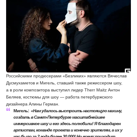
Российскими продюсерами «Безликих» являются Вячеслав
Дусмухаметов и Мигель, ставший также режиссером шоу,
а в роли композитора выступил лидер Therr Maitz Антон
Беляев, костюмы для шоу — работа петербуржского
дизайнера Алины Герман.
Мигель:
«Нам удалось выстроить настоящую махину,
создать в Санкт-Петербурге масштабнейшее
иммерсивное шоу и его здесь полюбили! Я благодарен
артистам, команде проекта и конечно зрителям, а их у
нас было за 2 года более 30 000! Но всему приходит