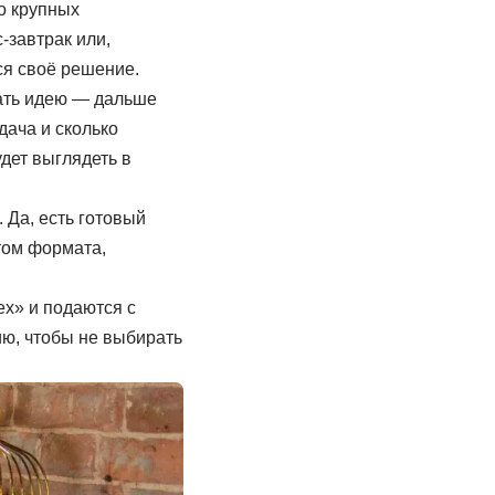
о крупных
-завтрак или,
ся своё решение.
сать идею — дальше
дача и сколько
удет выглядеть в
 Да, есть готовый
том формата,
ех» и подаются с
ию, чтобы не выбирать