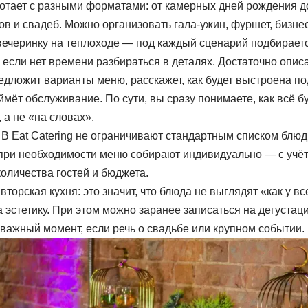
отает с разными форматами: от камерных дней рождения д
в и свадеб. Можно организовать гала-ужин, фуршет, бизнес
вечеринку на теплоходе — под каждый сценарий подбирает
, если нет времени разбираться в деталях. Достаточно опи
едложит варианты меню, расскажет, как будет выстроена по
мёт обслуживание. По сути, вы сразу понимаете, как всё б
 а не «на словах».
 В Eat Catering не ограничивают стандартным списком блюд.
о при необходимости меню собирают индивидуально — с учё
оличества гостей и бюджета.
торская кухня: это значит, что блюда не выглядят «как у вс
 эстетику. При этом можно заранее записаться на дегустац
важный момент, если речь о свадьбе или крупном событии.