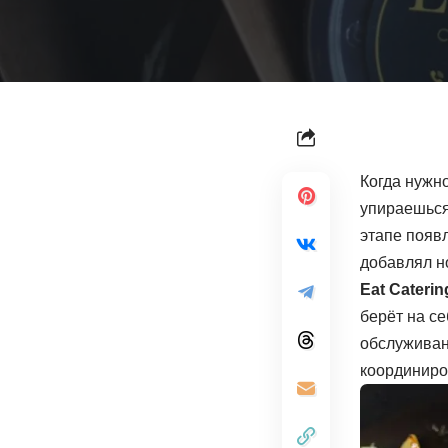
Когда нужн
упираешься 
этапе появл
добавлял н
Eat Caterin
берёт на се
обслуживани
координиро