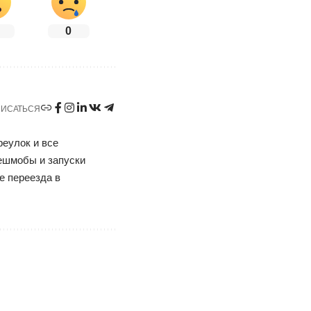
0
ИСАТЬСЯ
реулок и все
ешмобы и запуски
е переезда в