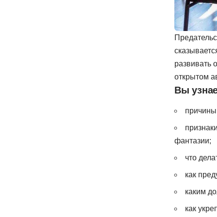
Предательс
сказываетс
развивать 
открытом а
Вы узнае
причины
признаки
фантазии;
что дела
как пред
каким до
как укре