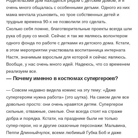
Родительский дом находился рядом с детским домом, и я
очень много общалась с особенными детьми. Одного из них
мама мечтала усыновить, но трое собственных детей и
трудные времена 90-х не позволили это сделать.
Сколько себя помню, благотворительные проекты всегда шли
рука об руку со мной. Сейчас я так же являюсь волонтером
одного фонда по работе с детками из детского дома. Кстати,
в этом мероприятии участвовала воспитанница интерната
Настя, значимым взрослым для которой я сейчас являюсь.
Вообще, у нас очень много идей. Надеюсь, что со временем
реализуем все.
— Почему именно в костюмах супергероев?
— Совсем недавно видела комикс на эту тему: «Даже
супергероям нужна работа» (это шутка). На самом деле все
довольно просто: они очень нравятся детям. Супергерои
сильные, отважные, смелые. Они всегда стоят на страже
добра и порядка. Кстати, на празднике были не только
супер-герои, но и другие сказочные персонажи: Мальвина,
Пеппи Длинныйчулок, всеми любимый Губка Боб и даже