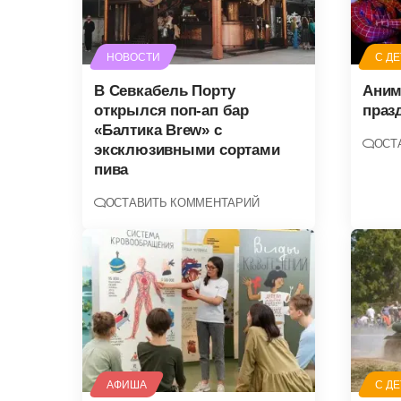
НОВОСТИ
С Д
В Севкабель Порту
Аним
открылся поп-ап бар
праз
«Балтика Brew» с
ОСТ
эксклюзивными сортами
пива
ОСТАВИТЬ КОММЕНТАРИЙ
АФИША
С Д