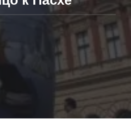
цо к Пасхе