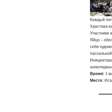
Каждый пет
Христова в
Участники а
Яйцо – обя
себя художн
пасхальной
Инициаторы
шоколадные
Время:
1 м
Место:
Иса