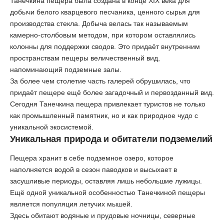
Танечкина пещера была создана в конце XIX века для
добычи белого кварцевого песчаника, ценного сырья для
производства стекла. Добыча велась так называемым
камерно-столбовым методом, при котором оставлялись
колонны для поддержки сводов. Это придаёт внутренним
пространствам пещеры величественный вид,
напоминающий подземные залы.
За более чем столетие часть галерей обрушилась, что
придаёт пещере ещё более загадочный и первозданный вид.
Сегодня Танечкина пещера привлекает туристов не только
как промышленный памятник, но и как природное чудо с
уникальной экосистемой.
Уникальная природа и обитатели подземелий
Пещера хранит в себе подземное озеро, которое
наполняется водой в сезон паводков и высыхает в
засушливые периоды, оставляя лишь небольшие лужицы.
Ещё одной уникальной особенностью Танечкиной пещеры
является популяция летучих мышей.
Здесь обитают водяные и прудовые ночницы, северные