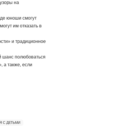
 узоры на
где юноши смогут
огут им отказать в
ости» и традиционное
ий шанс полюбоваться
 а также, если
Я С ДЕТЬМИ