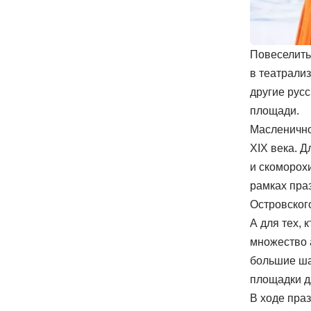
Повеселить
в театрали
другие рус
площади.
Масленично
XIX века. 
и скоморохи
рамках праз
Островског
А для тех, 
множество а
большие ша
площадки д
В ходе пра