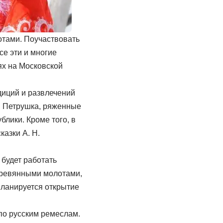
отами. Поучаствовать
се эти и многие
ях на Московской
диций и развлечений
ом Петрушка, ряженные
лики. Кроме того, в
азки А. Н.
 будет работать
деревянными молотами,
планируется открытие
по русским ремеслам.