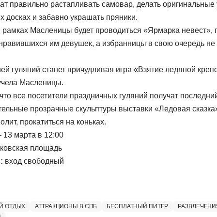
чат правильно растапливать самовар, делать оригинальные
х досках и забавно украшать пряники.
в рамках Масленицы будет проводиться «Ярмарка невест», 
нравившихся им девушек, а избранницы в свою очередь не м
.
ей гуляний станет причудливая игра «Взятие ледяной креп
учела Масленицы.
что все посетители праздничных гуляний получат последн
тельные прозрачные скульптуры выставки «Ледовая сказка»,
олит, прокатиться на коньках.
 13 марта в 12:00
ковская площадь
:
вход свободный
Й ОТДЫХ
АТТРАКЦИОНЫ В СПБ
БЕСПЛАТНЫЙ ПИТЕР
РАЗВЛЕЧЕНИ