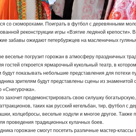
ся со скоморохами. Поиграть в футбол с деревянными мол
зованной реконструкции игры «Взятие ледяной крепости». В
ские забавы ожидают петербуржцев на масленичных гулянь
е веселье погрузит горожан в атмосферу праздничных тра
Для гостей откроется ярмарочный кукольный театр, в котор
 будут показывать небольшие представления для потехи пуб
дника зрителям будут представлены сцены из знаменитой ск
о «Снегурочка».
кто захочет продемонстрировать свою силушку богатырскую,
ттракционов, таких как русский кегельбан, тир, футбол с 
шки, колцебросы, веселые ходули и многое другое. Также 
ля проведения традиционных кулачных боев.
здника горожане смогут посетить различные мастер-классы 