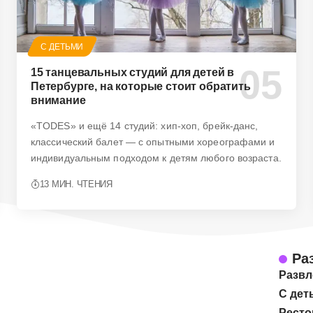
С ДЕТЬМИ
15 танцевальных студий для детей в
Петербурге, на которые стоит обратить
внимание
«TODES» и ещё 14 студий: хип-хоп, брейк-данс,
классический балет — с опытными хореографами и
индивидуальным подходом к детям любого возраста.
13 МИН. ЧТЕНИЯ
Ра
Развл
С дет
Ресто