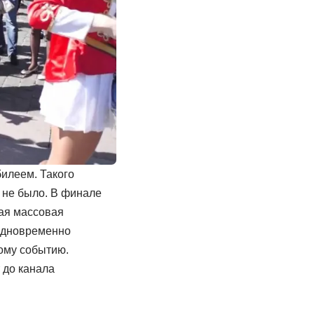
билеем. Такого
 не было. В финале
ая массовая
 одновременно
ному событию.
 до канала