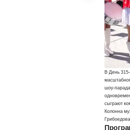
В День 315
масштабног
шоу-парада
одновремен
сыграют ко
Колонна муз
Грибоедов
Програ