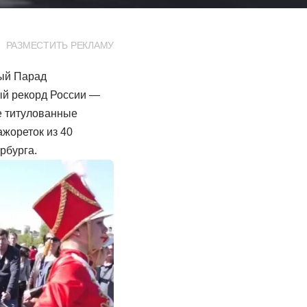
РАЗМЕСТИТЬ РЕКЛАМУ
ный Парад
ый рекорд России —
е титулованные
ажореток из 40
ербурга.