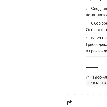
Сводная 
памятника 
Сбор орк
Островског
В 12:00 
Грибоедова 
и произойд
ВЫСОКАЯ
ПИТОМЦЫ В 