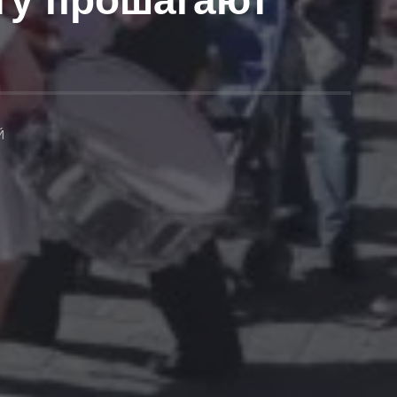
ту прошагают
Й