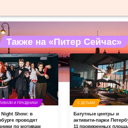
Также на «Питер Сейчас»
ТИВАЛИ И ПРАЗДНИКИ
С ДЕТЬМИ
 Night Show: в
Батутные центры и
рбурге проводят
активити-парки Петерб
дники по мотивам
11 проверенных площа