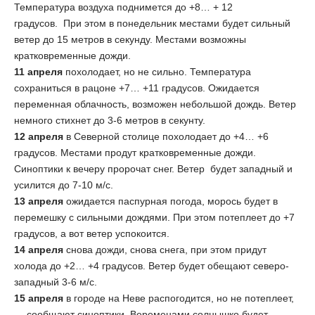
Температура воздуха поднимется до +8… + 12
градусов. При этом в понедельник местами будет сильный
ветер до 15 метров в секунду. Местами возможны
кратковременные дожди.
11 апреля
похолодает, но не сильно. Температура
сохраниться в рацоне +7… +11 градусов. Ожидается
переменная облачность, возможен небольшой дождь. Ветер
немного стихнет до 3-6 метров в секунту.
12 апреля
в Северной столице похолодает до +4… +6
градусов. Местами продут кратковременные дожди.
Синоптики к вечеру пророчат снег. Ветер будет западный и
усилится до 7-10 м/с.
13 апреля
ожидается паспурная погода, морось будет в
перемешку с сильными дождями. При этом потеплеет до +7
градусов, а вот ветер успокоится.
14 апреля
снова дожди, снова снега, при этом придут
холода до +2… +4 градусов. Ветер будет обещают северо-
западный 3-6 м/с.
15 апреля
в городе на Неве распогодится, но не потеплеет,
— сообщают синоптики. Веременами солнышко будет