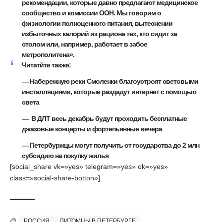
рекомендации, которые давно предлагают медицинское
сообщество и комиссии ООН. Мы говорим о
физиологии полноценного питания, вытеснении
избыточных калорий из рациона тех, кто сидит за
столом или, например, работает в забое
метрополитена».
Читатйте также:
—
Набережную реки Смоленки благоустроят световыми
инсталляциями, которые раздадут интернет с помощью
света
—
В ДЛТ весь декабрь будут проходить бесплатные
джазовые концерты и фортепьянные вечера
—
Петербуржцы могут получить от государства до 2 млн
субсидию на покупку жилья
[social_share vk=»yes» telegram=»yes» ok=»yes»
class=»social-share-botton»]
РОССИЯ
ПИТОМЦЫ В ПЕТЕРБУРГЕ