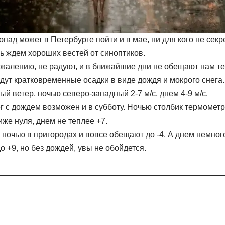
гопад может в Петербурге пойти и в мае, ни для кого не секре
ь ждем хороших вестей от синоптиков.
ожалению, не радуют, и в ближайшие дни не обещают нам те
дут кратковременные осадки в виде дождя и мокрого снега
ый ветер, ночью северо-западный 2-7 м/с, днем 4-9 м/с.
г с дождем возможен и в субботу. Ночью столбик термометр
иже нуля, днем не теплее +7.
 ночью в пригородах и вовсе обещают до -4. А днем немног
о +9, но без дождей, увы не обойдется.