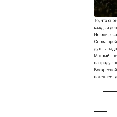
То, что сне
каждый ден
Но они, к с
Снова прой
дуть западн
Мокрый сне
на градус н
Воскресной
потеплеет д