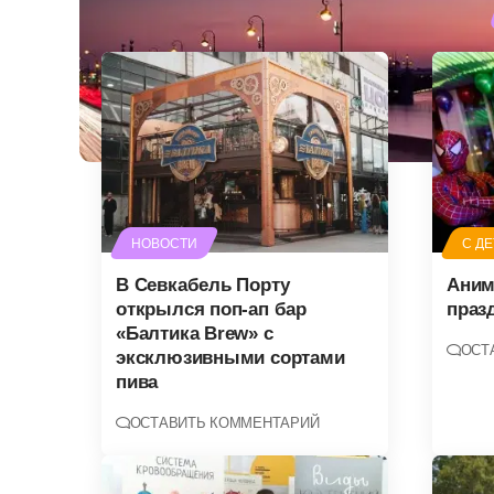
НОВОСТИ
С Д
В Севкабель Порту
Аним
открылся поп-ап бар
праз
«Балтика Brew» с
ОСТ
эксклюзивными сортами
пива
ОСТАВИТЬ КОММЕНТАРИЙ