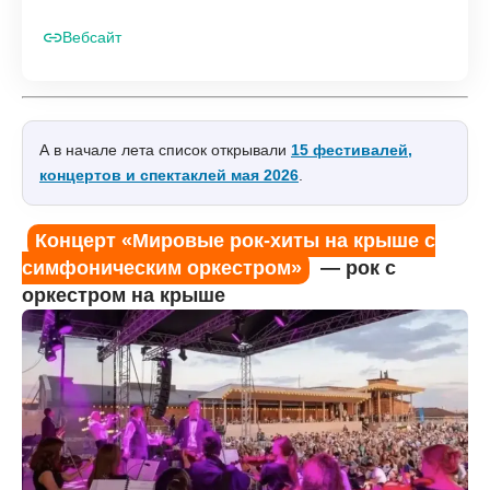
Вебсайт
А в начале лета список открывали
15 фестивалей,
концертов и спектаклей мая 2026
.
Концерт «Мировые рок-хиты на крыше с
симфоническим оркестром»
— рок с
оркестром на крыше