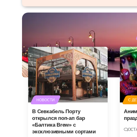
НОВОСТИ
С Д
В Севкабель Порту
Аним
открылся поп-ап бар
праз
«Балтика Brew» с
ОСТ
эксклюзивными сортами