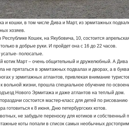
ка и кошки, в том числе Дива и Март, из эрмитажных подвал
ных хозяев.
в Республике Кошек, на Якубовича, 10, состоится апрельска
только в добрые руки. И пройдет она с 16 до 22 часов.
 усатые- полосатые.
 котик Март – очень общительный и дружелюбный. А Дива и
ла не прятаться в эрмитажных подвалах и дворах, а в бук
ногах у эрмитажных атлантов, привлекая внимание туристов
к вольной жизни, прошла специальное обучение по освоени
одъезд Нового Эрмитажа и даже атлантов на теплый дом.
тораздачи состоится мастер-класс для детей по рисованию 
ра готовиться к 8 июня, Дню петербургских котов.
отных, не забудьте переноску для котиков и собственный п
итажные коты попали в список самых необычных достоприм