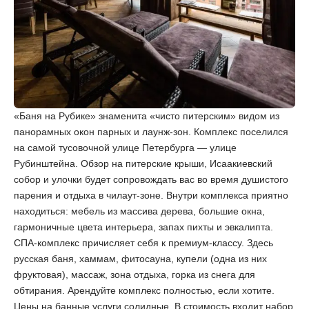
«‎Баня на Рубике» знаменита «‎чисто питерским» видом из
панорамных окон парных и лаунж-зон. Комплекс поселился
на самой тусовочной улице Петербурга — улице
Рубинштейна. Обзор на питерские крыши, Исаакиевский
собор и улочки будет сопровождать вас во время душистого
парения и отдыха в чилаут-зоне. Внутри комплекса приятно
находиться: мебель из массива дерева, большие окна,
гармоничные цвета интерьера, запах пихты и эвкалипта.
СПА-комплекс причисляет себя к премиум-классу. Здесь
русская баня, хаммам, фитосауна, купели (одна из них
фруктовая), массаж, зона отдыха, горка из снега для
обтирания. Арендуйте комплекс полностью, если хотите.
Цены на банные услуги солидные. В стоимость входит набор