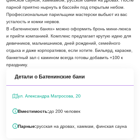
финской сауной, хаммамом, русской баней на дровах. После
парной приятно нырнуть в бассейн под открытым небом.
Профессиональные парильщики мастерски выбьют из вас
усталость и комки нервов.
В «Батенинских банях» можно оформить бронь мини-люкса
и прийти компанией. Комплекс предлагает крутую идею для
девичников, мальчишников, дней рождений, семейного
отдыха и даже корпоративов, если хотите. Бильярд, караоке,
банкетный зал с камином всегда готовы добавить +100 к
празднику.
Детали о Батенинские бани
ул. Александра Матросова, 20
Вместимость:
до 200 человек
Парные:
русская на дровах, хаммам, финская сауна