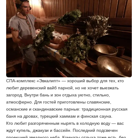
СПА-комплекс «‎Эвкалипт» — хороший выбор для тех, кто
любит деревенский вайб парной, но не хочет выезжать
загород. Внутри бань и зон отдыха уютно, стильно,
атмосферно. Для гостей приготовлены славянские,
османские и скандинавские парные: традиционная русская
баня на дровах, турецкий хаммам и финская сауна.
Кто любит разгоряченным нырять в холодную воду — вас
ждут купель, джакузи и бассейн. Последний подсвечен
проекцией звездного неба. Комнаты отдыха тоже есть, без