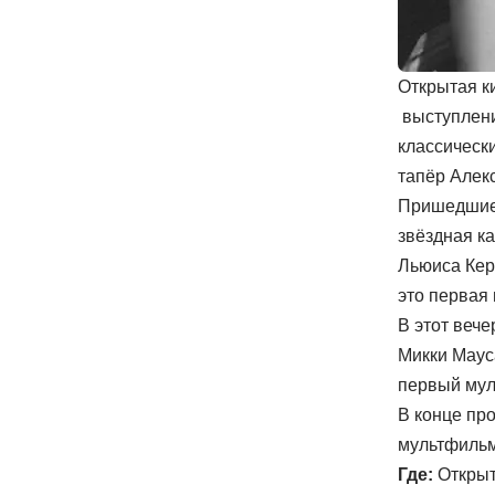
Открытая к
выступлени
классическ
тапёр Алек
Пришедшие 
звёздная к
Льюиса Керр
это первая
В этот вече
Микки Маус
первый мул
В конце пр
мультфильм
Где:
Открыт