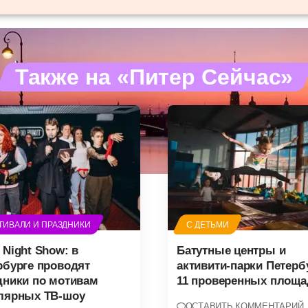
Также на «Питер Сейчас»
ТИВАЛИ И ПРАЗДНИКИ
С ДЕТЬМИ
 Night Show: в
Батутные центры и
рбурге проводят
активити-парки Петерб
дники по мотивам
11 проверенных площа
лярных ТВ-шоу
ОСТАВИТЬ КОММЕНТАРИЙ