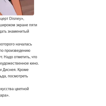
церт Disney»,
 широком экране пяти
дать знаменитый
которого началась
 по произведению
т. Надо отметить, что
 художественное кино.
ми Диснея. Кроме
ьда, посмотреть
кусства цветной
ара».