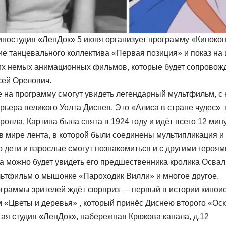
иностудия «ЛенДок» 5 июня организует программу «Кинокон
е танцевального коллектива «Первая позиция» и показ на
их немых анимационных фильмов, которые будет сопровож
сей Орелович.
на программу смогут увидеть легендарный мультфильм, с 
арьера великого Уолта Диснея. Это «Алиса в стране чудес»
олла. Картина была снята в 1924 году и идёт всего 12 мину
 в мире лента, в которой были соединены мультипликация и
р дети и взрослые смогут познакомиться и с другими героя
а можно будет увидеть его предшественника кролика Освал
ьтфильм о мышонке «Пароходик Вилли» и многое другое.
ограммы зрителей ждёт сюрприз — первый в истории киноис
 «Цветы и деревья» , который принёс Диснею второго «Оск
ая студия «ЛенДок», набережная Крюкова канала, д.12