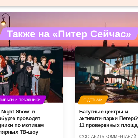
Также на «Питер Сейчас»
ТИВАЛИ И ПРАЗДНИКИ
С ДЕТЬМИ
 Night Show: в
Батутные центры и
рбурге проводят
активити-парки Петерб
дники по мотивам
11 проверенных площа
лярных ТВ-шоу
ОСТАВИТЬ КОММЕНТАРИЙ