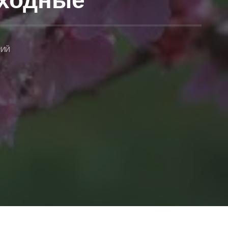
ыходные
РИЙ