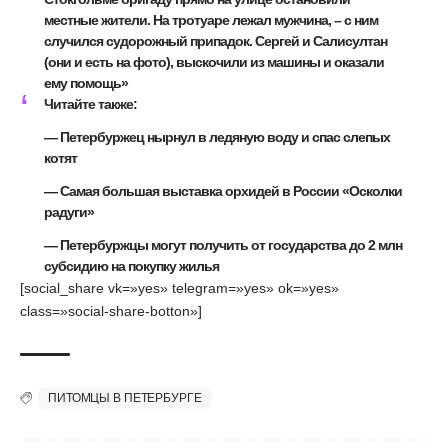
местные жители. На тротуаре лежал мужчина, – с ним
случился судорожный припадок. Сергей и Салисултан
(они и есть на фото), выскочили из машины и оказали
ему помощь»
Читайте также:
—
Петербуржец нырнул в ледяную воду и спас слепых
котят
—
Самая большая выставка орхидей в России «Осколки
радуги»
—
Петербуржцы могут получить от государства до 2 млн
субсидию на покупку жилья
[social_share vk=»yes» telegram=»yes» ok=»yes»
class=»social-share-botton»]
ПИТОМЦЫ В ПЕТЕРБУРГЕ