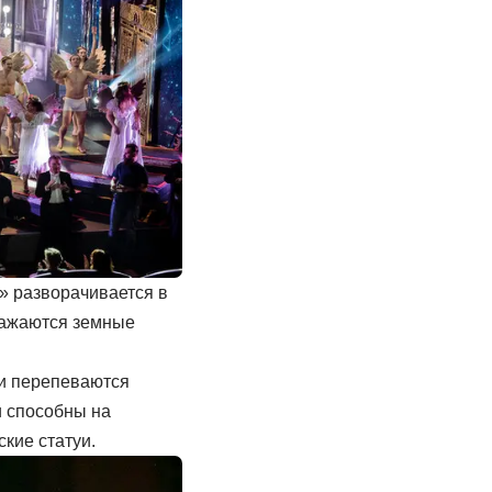
» разворачивается в
тражаются земные
ии перепеваются
и способны на
кие статуи.