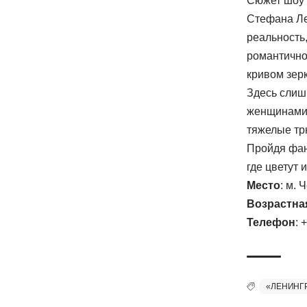
Сюжет шоу 
Стефана Ле
реальность
романтично
кривом зер
Здесь слиш
женщинами,
тяжелые тр
Пройдя фан
где цветут 
Место
: м.
Возрастна
Телефон
: 
«ЛЕНИНГ