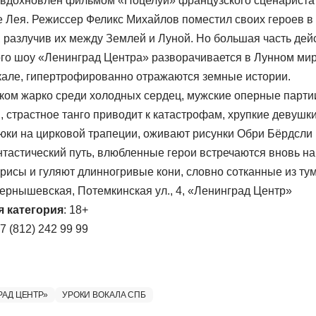
вдохновлен фильмом «Поцелуй» французского сценариста
 Лея. Режиссер Феликс Михайлов поместил своих героев в
, разлучив их между Землей и Луной. Но большая часть дей
го шоу «Ленинград Центра» разворачивается в Лунном мире,
кале, гипертрофированно отражаются земные истории.
ком жарко среди холодных сердец, мужские оперные парт
 страстное танго приводит к катастрофам, хрупкие девушк
юки на цирковой трапеции, оживают рисунки Обри Бёрдсли 
тастический путь, влюбленные герои встречаются вновь на 
ирисы и гуляют длинногривые кони, словно сотканные из ту
 Чернышевская, Потемкинская ул., 4, «Ленинград Центр»
я категория
: 18+
+7 (812) 242 99 99
РАД ЦЕНТР»
УРОКИ ВОКАЛА СПБ