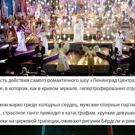
сть действия самого романтичного шоу «Ленинград Центра
е, в котором, как в кривом зеркале, гипертрофированно о
ком жарко среди холодных сердец, мужские оперные парт
 страстное танго приводит к катастрофам, хрупкие девушк
юки на цирковой трапеции, оживают рисунки Бёрдсли и римс