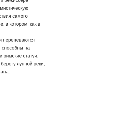
 и режиссера
 мистическую
ствия самого
 в котором, как в
ии перепеваются
и способны на
и римские статуи.
берегу лунной реки,
мана.