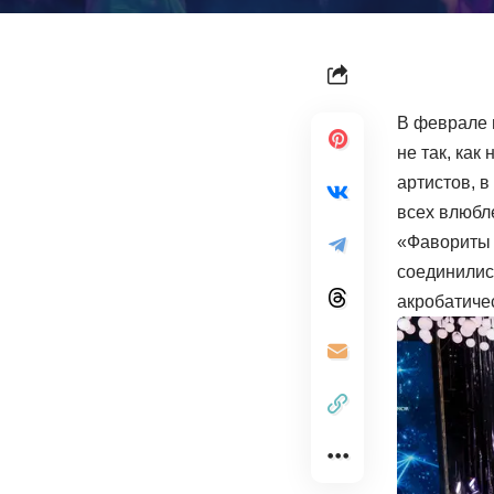
В феврале 
не так, ка
артистов, в
всех влюбл
«Фавориты 
соединилис
акробатичес