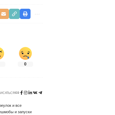
0
ИСАТЬСЯ
реулок и все
ешмобы и запуски