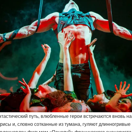
тастический путь, влюбленные герои встречаются вновь на 
ирисы и, словно сотканные из тумана, гуляют длинногривые 