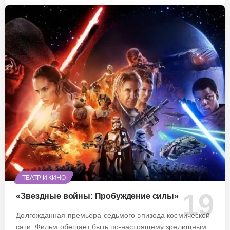
ТЕАТР И КИНО
«Звездные войны: Пробуждение силы»
Долгожданная премьера седьмого эпизода космической
саги. Фильм обещает быть по-настоящему зрелищным: