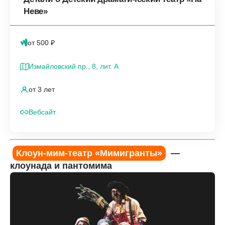
Неве»
от 500 ₽
Измайловский пр., 8, лит. А
от 3 лет
Вебсайт
Клоун-мим-театр «Мимигранты»
—
клоунада и пантомима