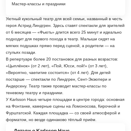
Мастер-классы и праздники
Уютный кукольный театр для всей семьи, названный в честь
героя Астрид Линдгрен. Здесь ставят спектакли для зрителей
от 6 месяцев — «Фьють» длится всего 25 минут и идеально
подходит для первого похода в театр. Малыши сидят на
мягких подушках прямо перед сценой, а родители — на
стульях позади.
В репертуаре более 20 постановок для разных возрастов:
«Цыплёнок» (от 2 лет), «Пой, Юсси, пой!» (от 3 лет),
«Вероятно, чаепитие состоится» (от 4 лет). Для детей
постарше — спектакли по Линдгрен, Сент-Экзюпери и
Андерсену. Театр также проводит мастер-классы по
теневому театру и праздники.
У Karlsson Haus четыре площадки в центре города: основная
на Фонтанке, камерные сцены на Ломоносова, Кирочной и
Фурштатской. Каждая площадка — со своей атмосферой и
форматом, но везде одинаково тёплый приём.
Детали о Karlsson Haus