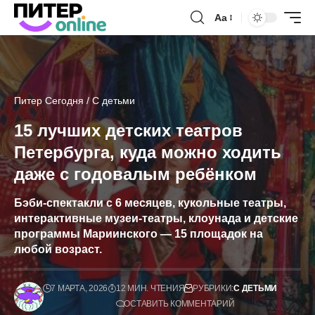
Аа
Питер Сегодня
/
С детьми
15 лучших детских театров
Петербурга, куда можно ходить
даже с годовалым ребёнком
Бэби-спектакли с 6 месяцев, кукольные театры,
интерактивные музеи-театры, клоунада и детские
программы Мариинского — 15 площадок на
любой возраст.
7 МАРТА, 2026
12 МИН. ЧТЕНИЯ
РУБРИКИ:
С ДЕТЬМИ
ОСТАВИТЬ КОММЕНТАРИЙ