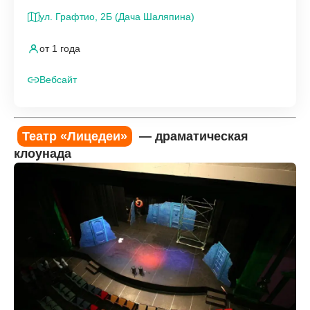
ул. Графтио, 2Б (Дача Шаляпина)
от 1 года
Вебсайт
Театр «Лицедеи»
— драматическая
клоунада