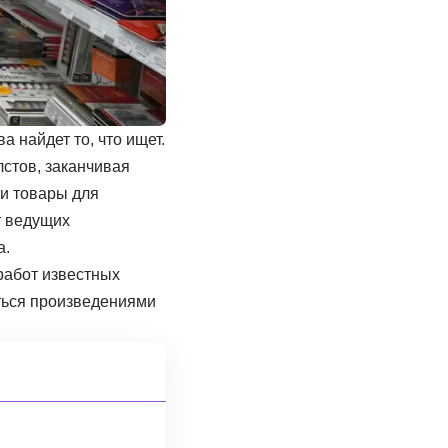
а найдет то, что ищет.
лстов, заканчивая
ти товары для
т ведущих
а.
работ известных
иться произведениями