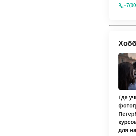
+7(80
Хобб
Где у
фотог
Петерб
курсо
для н