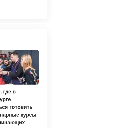
, где в
урге
ься готовить
нарные курсы
ачинающих