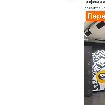
графики и д
появится н
Пер