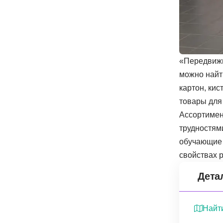
«Передвижн
можно найти
картон, ки
товары для
Ассортимен
трудностям
обучающие м
свойствах 
Дета
Найти