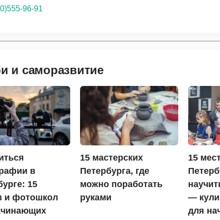
0)555-96-91
и и саморазвитие
читься
15 мастерских
15 мест
рафии в
Петербурга, где
Петерб
урге: 15
можно поработать
научит
в и фотошкол
руками
— кули
ачинающих
для н