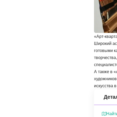
«Арт-кварта
Широкий ас
готовыми к
творчества
специалисто
А также в 
художников
искусства в
Дета
Найти