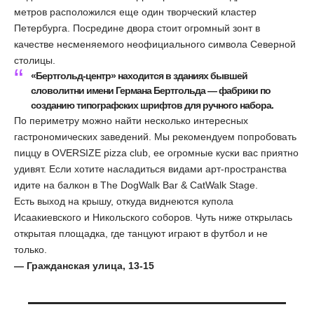
метров расположился еще один творческий кластер
Петербурга. Посредине двора стоит огромный зонт в
качестве несменяемого неофициального символа Северной
столицы.
«Бертгольд-центр» находится в зданиях бывшей
словолитни имени Германа Бертгольда — фабрики по
созданию типографских шрифтов для ручного набора.
По периметру можно найти несколько интересных
гастрономических заведений. Мы рекомендуем попробовать
пиццу в OVERSIZE pizza club, ее огромные куски вас приятно
удивят. Если хотите насладиться видами арт-пространства
идите на балкон в The DogWalk Bar & CatWalk Stage.
Есть выход на крышу, откуда виднеются купола
Исаакиевского и Никольского соборов. Чуть ниже открылась
открытая площадка, где танцуют играют в футбол и не
только.
— Гражданская улица, 13-15