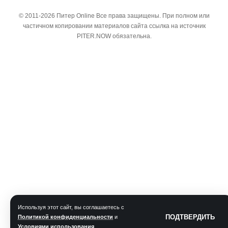
© 2011-2026 Питер Online Все права защищены. При полном или
частичном копировании материалов сайта ссылка на источник
PITER.NOW обязательна.
Используя этот сайт, вы соглашаетесь с
ПОДТВЕРДИТЬ
Политикой конфиденциальности
и
Условиями использования
.