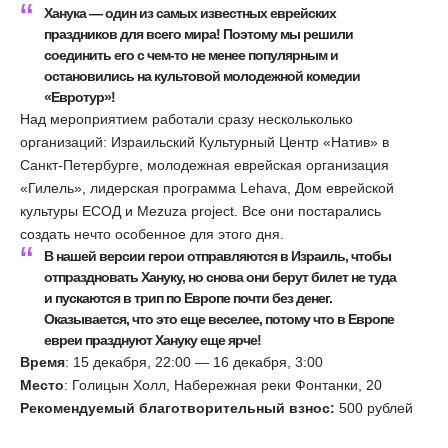
Ханука — один из самых известных еврейских
праздников для всего мира! Поэтому мы решили
соединить его с чем-то не менее популярным и
остановились на культовой молодежной комедии
«Евротур»!
Над мероприятием работали сразу нескольколько
организаций: Израильский Культурный Центр «Натив» в
Санкт-Петербурге, молодежная еврейская организация
«Гилель», лидерская программа Lehava, Дом еврейской
культуры ЕСОД и Mezuza project. Все они постарались
создать нечто особенное для этого дня.
В нашей версии герои отправляются в Израиль, чтобы
отпраздновать Хануку, но снова они берут билет не туда
и пускаются в трип по Европе почти без денег.
Оказывается, что это еще веселее, потому что в Европе
евреи празднуют Хануку еще ярче!
Время
: 15 декабря, 22:00 — 16 декабря, 3:00
Место
: Голицын Холл, Набережная реки Фонтанки, 20
Рекомендуемый благотворительный взнос:
500 рублей