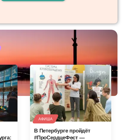
АФИША
В Петербурге пройдёт
урга:
#ПроСердцеФест —