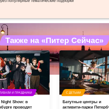
ерез популярные тематические подборки
Также на «Питер Сейчас»
ТИВАЛИ И ПРАЗДНИКИ
С ДЕТЬМИ
 Night Show: в
Батутные центры и
рбурге проводят
активити-парки Петерб