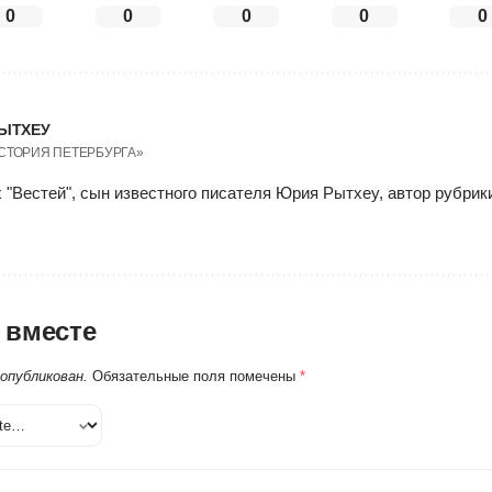
0
0
0
0
0
ЫТХЕУ
ИСТОРИЯ ПЕТЕРБУРГА»
 "Вестей", сын известного писателя Юрия Рытхеу, автор рубри
 вместе
 опубликован.
Обязательные поля помечены
*