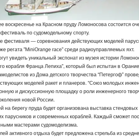
е воскресенье на Красном пруду Ломоносова состоится оч
фестиваль по судомодельному спорту.
е фестиваля — соревнования действующих моделей парусн
кже регата ”MiniOrange race” среди радиоуправляемых яхт.
огут увидеть уникальный экспонат из музея истории Ломон
ого корабля Франца Лепиха”, который был испытан в Орание
амоделистов из Дома детского творчества “Петергоф” пров
йствующих моделей ракет и планеров. “Союз молодых инжен
онную и дискуссионную площадку о роли инженерного твор
околения новой России.
ей на берегу пруда будет организована выставка стендовых
их парусников и современных кораблей. Каждый сможет по
ными мастерами судомоделизма.
лей активного отдыха будет предложена стрельба из средн