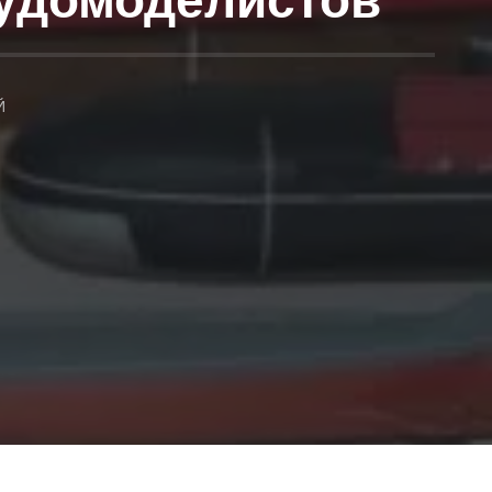
судомоделистов
Й