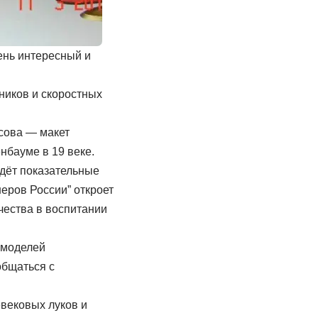
ень интересный и
иков и скоростных
осова — макет
нбауме в 19 веке.
едёт показательные
еров России” откроет
чества в воспитании
 моделей
общаться с
евековых луков и