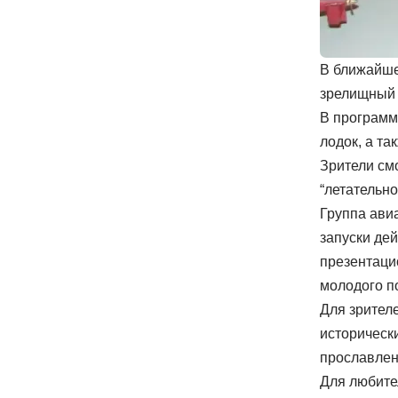
В ближайше
зрелищный 
В программ
лодок, а та
Зрители см
“летательн
Группа ави
запуски де
презентаци
молодого п
Для зрител
историческ
прославлен
Для любите